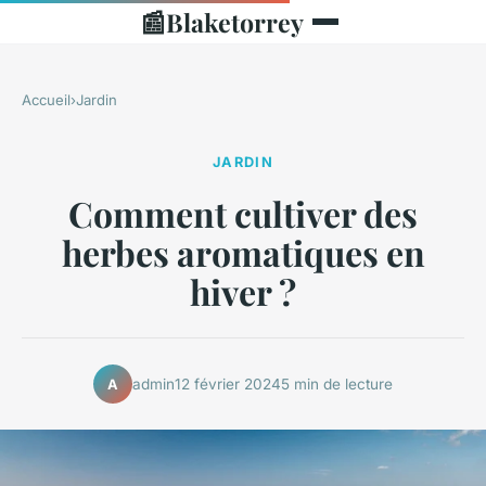
📰
Blaketorrey
Accueil
›
Jardin
JARDIN
Comment cultiver des
herbes aromatiques en
hiver ?
admin
12 février 2024
5 min de lecture
A