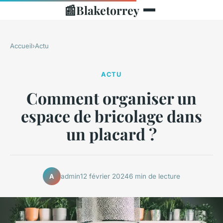
📰
Blaketorrey
Accueil
›
Actu
ACTU
Comment organiser un
espace de bricolage dans
un placard ?
admin
12 février 2024
6 min de lecture
A