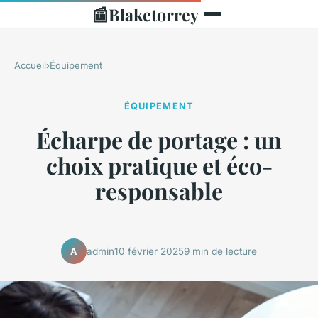
📰
Blaketorrey
Accueil
›
Équipement
ÉQUIPEMENT
Écharpe de portage : un
choix pratique et éco-
responsable
admin
10 février 2025
9 min de lecture
A