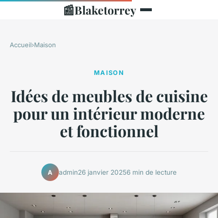
📰
Blaketorrey
Accueil
›
Maison
MAISON
Idées de meubles de cuisine
pour un intérieur moderne
et fonctionnel
admin
26 janvier 2025
6 min de lecture
A