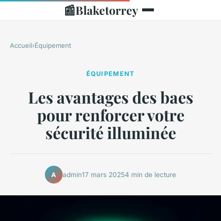
📰
Blaketorrey
Accueil
›
Équipement
ÉQUIPEMENT
Les avantages des baes
pour renforcer votre
sécurité illuminée
admin
17 mars 2025
4 min de lecture
A