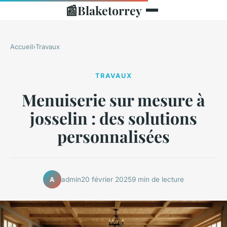
📰
Blaketorrey
Accueil
›
Travaux
TRAVAUX
Menuiserie sur mesure à
josselin : des solutions
personnalisées
admin
20 février 2025
9 min de lecture
A