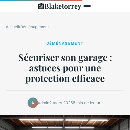
📰
Blaketorrey
Accueil
›
Déménagement
DÉMÉNAGEMENT
Sécuriser son garage :
astuces pour une
protection efficace
admin
2 mars 2025
6 min de lecture
A