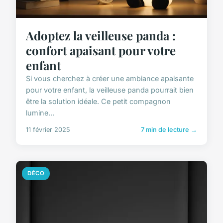
Adoptez la veilleuse panda :
confort apaisant pour votre
enfant
Si vous cherchez à créer une ambiance apaisante
pour votre enfant, la veilleuse panda pourrait bien
être la solution idéale. Ce petit compagnon
lumine...
11 février 2025
7 min de lecture →
DÉCO