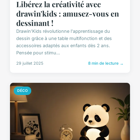
Libérez la créativité avec
drawin'kids : amusez-vous en
dessinant !
Drawin'Kids révolutionne l'apprentissage du
dessin grâce à une table multifonction et des
accessoires adaptés aux enfants dès 2 ans.
Pensée pour stimu...
29 juillet 2025
8 min de lecture →
DÉCO