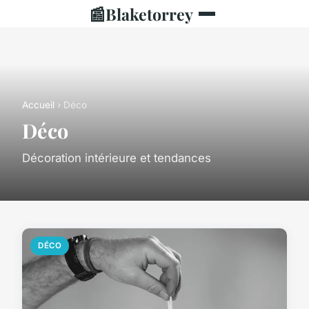
📰
Blaketorrey
Accueil
› Déco
Déco
Décoration intérieure et tendances
DÉCO