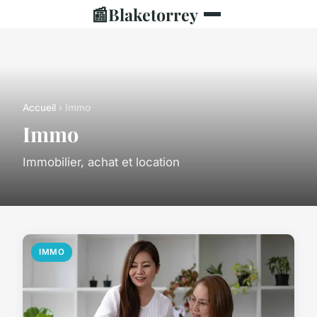
📰
Blaketorrey
Accueil
› Immo
Immo
Immobilier, achat et location
IMMO