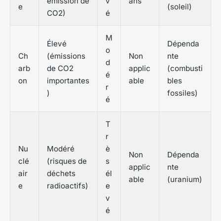
émission de
v
ans
e
(soleil)
CO2)
é
M
Élevé
Dépenda
o
Ch
(émissions
Non
nte
d
arb
de CO2
applic
(combusti
é
on
importantes
able
bles
r
)
fossiles)
é
T
r
Nu
Modéré
è
Non
Dépenda
clé
(risques de
s
applic
nte
air
déchets
él
able
(uranium)
e
radioactifs)
e
v
é