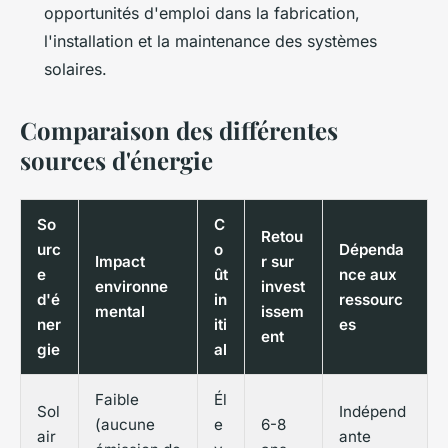
opportunités d'emploi dans la fabrication,
l'installation et la maintenance des systèmes
solaires.
Comparaison des différentes
sources d'énergie
So
C
Retou
urc
o
Dépenda
Impact
r sur
e
ût
nce aux
environne
invest
d'é
in
ressourc
mental
issem
ner
iti
es
ent
gie
al
Faible
Él
Sol
Indépend
(aucune
e
6-8
air
ante