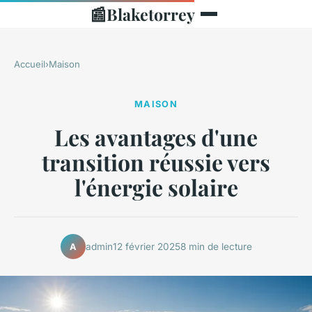
📰
Blaketorrey
Accueil
›
Maison
MAISON
Les avantages d'une
transition réussie vers
l'énergie solaire
admin
12 février 2025
8 min de lecture
A