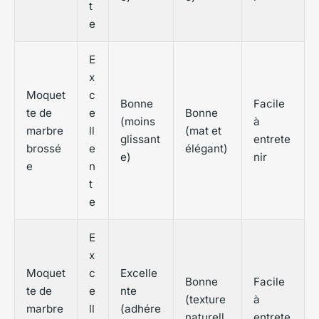
t
e
E
x
Moquet
c
Bonne
Facile
te de
e
Bonne
(moins
à
marbre
ll
(mat et
glissant
entrete
brossé
e
élégant)
e)
nir
e
n
t
e
E
x
Moquet
c
Excelle
Bonne
Facile
te de
e
nte
(texture
à
marbre
ll
(adhére
naturell
entrete