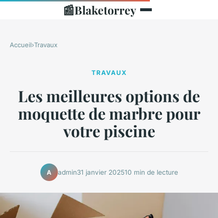
📰
Blaketorrey
Accueil
›
Travaux
TRAVAUX
Les meilleures options de
moquette de marbre pour
votre piscine
admin
31 janvier 2025
10 min de lecture
A