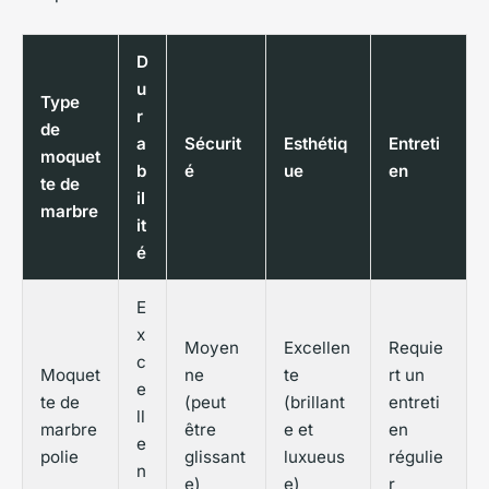
D
u
Type
r
de
a
Sécurit
Esthétiq
Entreti
moquet
b
é
ue
en
te de
il
marbre
it
é
E
x
Moyen
Excellen
Requie
c
Moquet
ne
te
rt un
e
te de
(peut
(brillant
entreti
ll
marbre
être
e et
en
e
polie
glissant
luxueus
régulie
n
e)
e)
r