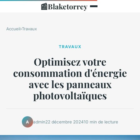
📰
Blaketorrey
Accueil
›
Travaux
TRAVAUX
Optimisez votre
consommation d'énergie
avec les panneaux
photovoltaïques
admin
22 décembre 2024
10 min de lecture
A