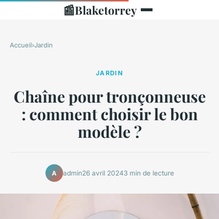
📰
Blaketorrey
Accueil
›
Jardin
JARDIN
Chaîne pour tronçonneuse
: comment choisir le bon
modèle ?
admin
26 avril 2024
3 min de lecture
A