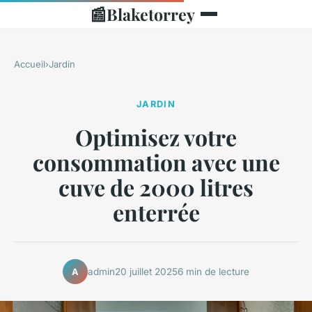
📰
Blaketorrey
Accueil
›
Jardin
JARDIN
Optimisez votre
consommation avec une
cuve de 2000 litres
enterrée
admin
20 juillet 2025
6 min de lecture
A