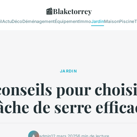
📰
Blaketorrey
l
Actu
Déco
Déménagement
Équipement
Immo
Jardin
Maison
Piscine
T
JARDIN
onseils pour chois
âche de serre effica
admin
12 mars 2025
6 min de lecture
A