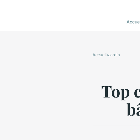
Accuei
Accueil
›
Jardin
Top c
b