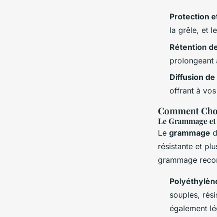
Protection et
la grêle, et 
Rétention d
prolongeant a
Diffusion de
offrant à vos
Comment Chois
Le Grammage et 
Le
grammage
d
résistante et plu
grammage recom
Polyéthylèn
souples, rési
également lég