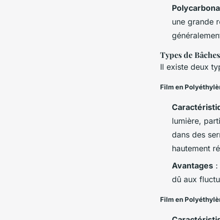
Polycarbona
une grande ré
généralement
Types de Bâches
Il existe deux t
Film en Polyéthyl
Caractérist
lumière, part
dans des ser
hautement rés
Avantages
:
dû aux fluctu
Film en Polyéthylè
Caractérist