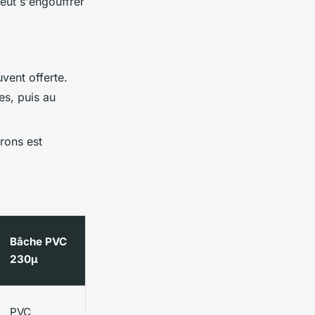
eut s'engouffrer
vent offerte.
s, puis au
rons est
Bâche PVC
230µ
PVC