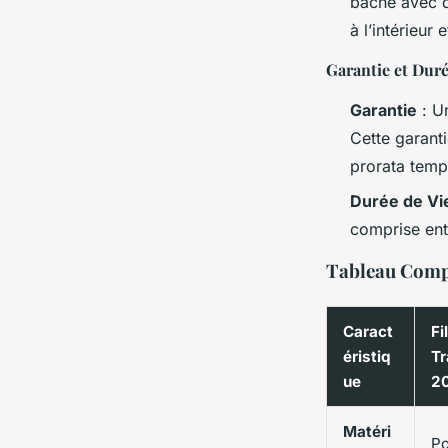
bâche avec d
à l’intérieur 
Garantie et Duré
Garantie
: Un
Cette garant
prorata temp
Durée de Vi
comprise entr
Tableau Compa
Caract
Fi
éristiq
Tr
ue
2
Matéri
Po