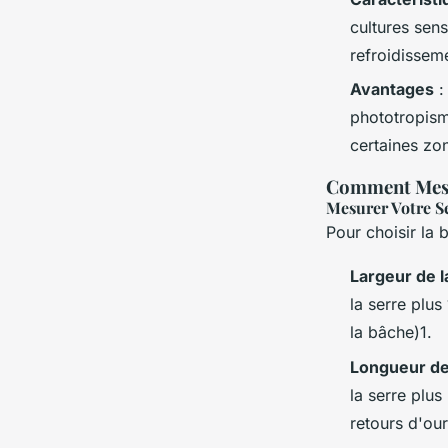
cultures sens
refroidisseme
Avantages
:
phototropisme
certaines zo
Comment Mesur
Mesurer Votre S
Pour choisir la 
Largeur de 
la serre plu
la bâche)1.
Longueur de
la serre plu
retours d'our