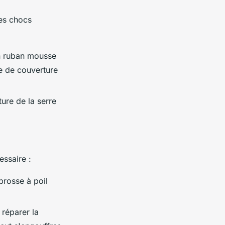
les chocs
n ruban mousse
he de couverture
ture de la serre
essaire :
brosse à poil
 réparer la