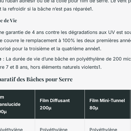
u ruban adhésif ou de la colle pour film de serre. Le vent p
et la refroidir si la bâche n’est pas réparée1.
e de Vie
e garantie de 4 ans contre les dégradations aux UV est sou
ie couvre le remplacement à 100% les deux premières année
orisé pour la troisième et la quatrième année1.
e
: La durée de vie d’une bâche en polyéthylène de 200 mic
e 7 et 8 ans, hors éléments naturels violents1.
ratif des Bâches pour Serre
lm
Film Diffusant
Film Mini-Tunnel
anslucide
200µ
80µ
00µ
lyéthylène
Polyéthylène
Polyéthylène