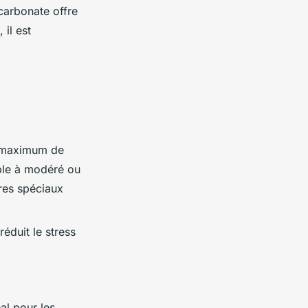
carbonate offre
 il est
le maximum de
ible à modéré ou
res spéciaux
éduit le stress
éal pour les