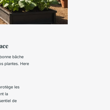
ace
a bonne bâche
os plantes. Here
protège les
nt la
sentiel de