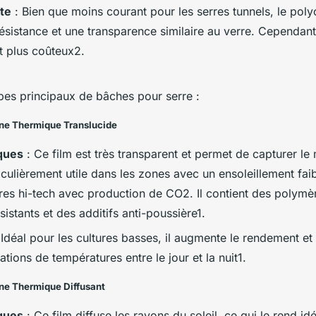
te
: Bien que moins courant pour les serres tunnels, le poly
sistance et une transparence similaire au verre. Cependant,
 plus coûteux2.
ypes principaux de bâches pour serre :
ène Thermique Translucide
iques
: Ce film est très transparent et permet de capturer 
iculièrement utile dans les zones avec un ensoleillement fa
res hi-tech avec production de CO2. Il contient des polymè
istants et des additifs anti-poussière1.
 Idéal pour les cultures basses, il augmente le rendement et r
ations de températures entre le jour et la nuit1.
ne Thermique Diffusant
iques
: Ce film diffuse les rayons du soleil, ce qui le rend id