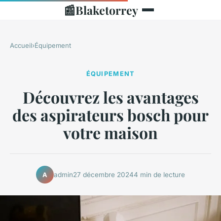
📰
Blaketorrey
Accueil
›
Équipement
ÉQUIPEMENT
Découvrez les avantages
des aspirateurs bosch pour
votre maison
admin
27 décembre 2024
4 min de lecture
A