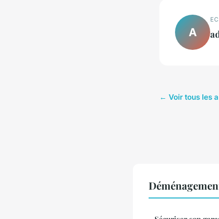
EC
A
a
← Voir tous les
Déménagement
Sécuriser son gara