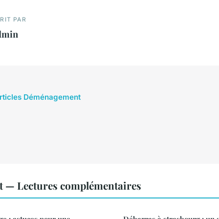
RIT PAR
dmin
 articles Déménagement
 — Lectures complémentaires
ge : astuces pour une
Débarras à strasbourg : un s