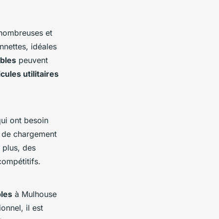
 nombreuses et
nnettes, idéales
ibles
peuvent
cules utilitaires
ui ont besoin
e de chargement
 plus, des
compétitifs.
bles
à Mulhouse
nnel, il est