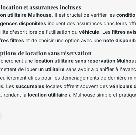
location et assurances incluses
ion utilitaire Mulhouse
, il est crucial de vérifier les
conditio
gences disponibles
incluent des assurances dans leurs offr
llité d'esprit lors de l'utilisation du
véhicule
. Les
filtres avi
fres filtres
et de choisir une option avec une
note disponib
 options de location sans réservation
echerchent une
location utilitaire sans réservation Mulhou
mettent de louer un
utilitaire
sans avoir à planifier à l'avan
iculièrement utiles pour les déménagements de dernière min
us. Les
succursales
locales offrent souvent des
véhicules 
t
, rendant la
location utilitaire
à Mulhouse simple et pratiqu