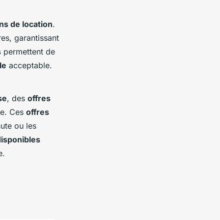
ns de location
.
es, garantissant
s
permettent de
le
acceptable.
se
, des
offres
ce. Ces
offres
ute ou les
disponibles
e.