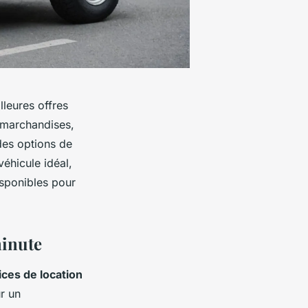
lleures offres
 marchandises,
des options de
véhicule idéal,
isponibles pour
minute
ices de location
r un