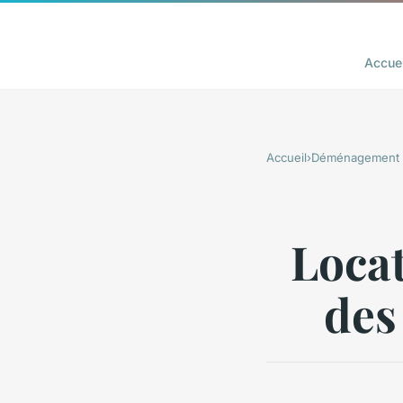
Accuei
Accueil
›
Déménagement
Locat
des