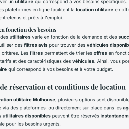
uver un
utilitaire
qui correspond à vos besoins spécifiques.
es plateformes en ligne facilitent la
location utilitaire
en off
ntretenus et prêts à l'emploi.
en fonction des besoins
des
utilitaires
varie en fonction de la demande et des
succ
tiliser des
filtres avis
pour trouver des
véhicules disponib
 critères. Les
filtres
permettent de trier les
offres
en foncti
 tarifs et des caractéristiques des
véhicules
. Ainsi, vous p
aire
qui correspond à vos besoins et à votre budget.
de réservation et conditions de location
ation utilitaire Mulhouse
, plusieurs options sont disponib
e via des plateformes, ou directement sur place dans les
ag
es
utilitaires disponibles
peuvent être réservés
instantaném
male pour les besoins urgents.