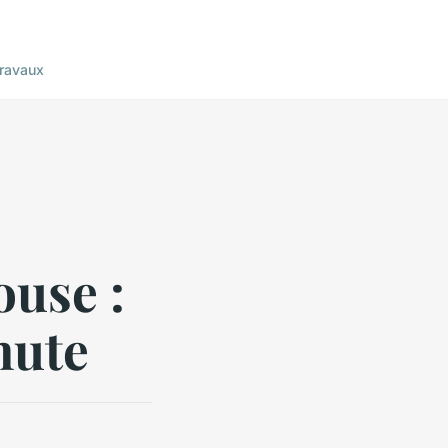
ravaux
ouse :
nute