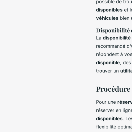
possible de tro
disponibles
et l
véhicules
bien e
Disponibilité 
La
disponibilité
recommandé d'u
répondent à vos
disponible
, des
trouver un
utilit
Procédure 
Pour une
réserv
réserver en lign
disponibles
. L
flexibilité opti