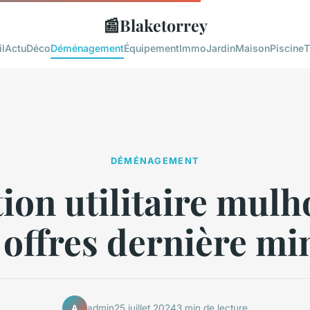
📰
Blaketorrey
l
Actu
Déco
Déménagement
Équipement
Immo
Jardin
Maison
Piscine
T
DÉMÉNAGEMENT
ion utilitaire mulh
 offres dernière mi
admin
25 juillet 2024
3 min de lecture
A